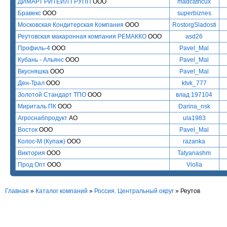
ДИМАРТ РИТЕЙЛ ГРУПП
ООО
madcatncux
Бравекс
ООО
superbiznes
Московская Кондитерская Компания
ООО
RostorgSladosti
Реутовская макаронная компания РЕМАККО
ООО
asd26
Профиль-4
ООО
Pavel_Mal
Кубань - Альянс
ООО
Pavel_Mal
Вкусняшка
ООО
Pavel_Mal
Ден-Трал
ООО
ktvk_777
Золотой Стандарт ТПО
ООО
влад 197104
Мириталь ПК
ООО
Darina_nsk
Агроснабпродукт
АО
ula1983
Восток
ООО
Pavel_Mal
Колос-М (Купаж)
ООО
razanka
Виктория
ООО
Tatyanashm
Прод Опт
ООО
Violla
Главная
»
Каталог компаний
»
Россия. Центральный округ
» Реутов