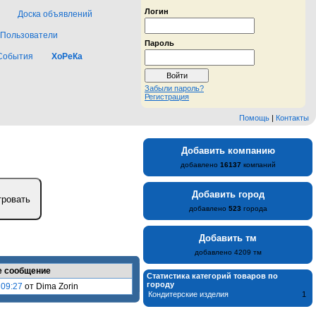
Логин
Доска объявлений
Пользователи
Пароль
События
ХоРеКа
Забыли пароль?
Регистрация
Помощь
|
Контакты
Добавить компанию
добавлено
16137
компаний
Добавить город
добавлено
523
города
Добавить тм
добавлено 4209 тм
е сообщение
Статистика категорий товаров по
городу
 09:27
от Dima Zorin
Кондитерские изделия
1