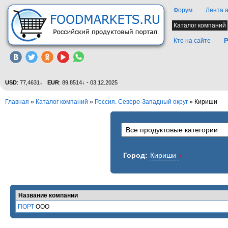
Форум
Лента 
Каталог компаний
Кто на сайте
Р
USD
: 77,4631↓
EUR
: 89,8514↓ - 03.12.2025
Главная
»
Каталог компаний
»
Россия. Северо-Западный округ
» Кириши
Город:
Кириши
x
Название компании
ПОРТ
ООО