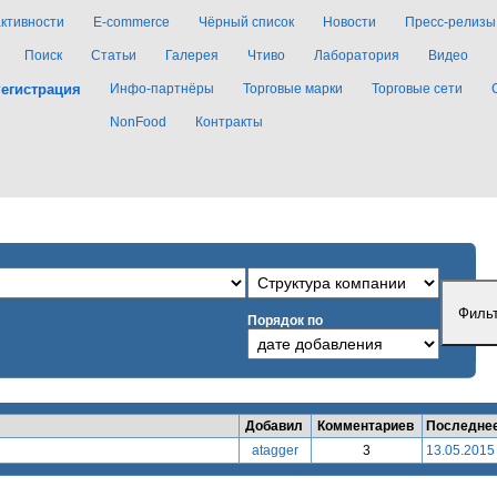
активности
E-commerce
Чёрный список
Новости
Пресс-релизы
Поиск
Статьи
Галерея
Чтиво
Лаборатория
Видео
егистрация
Инфо-партнёры
Торговые марки
Торговые сети
NonFood
Контракты
Порядок по
Добавил
Комментариев
Последне
atagger
3
13.05.2015