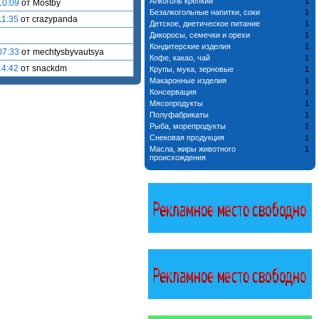
Алкоголь крепкий
1
10:09
от Mostby
Безалкогольные напитки, соки
1
11:35
от crazypanda
Детское, диетическое питание
1
Дикоросы, семечки и орехи
1
Кондитерские изделия
1
07:33
от mechtysbyvautsya
Кофе, какао, чай
1
14:42
от snackdm
Крупы, мука, зерновые
1
Макаронные изделия
1
Консервация
1
Мясопродукты
1
Полуфабрикаты
1
Рыба, морепродукты
1
Снековая продукция
1
Масла, жиры животного
1
происхождения