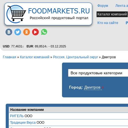
Форум
Лента 
Каталог компаний
Кто на сайте
Р
USD
: 77,4631↓
EUR
: 89,8514↓ - 03.12.2025
Главная
»
Каталог компаний
»
Россия. Центральный округ
» Дмитров
Город:
Дмитров
x
Название компании
РИГЕЛЬ
ООО
Традиции Вкуса
ООО