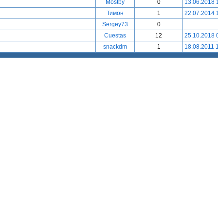
Mostby
0
13.06.2018 
Тимон
1
22.07.2014 
Sergey73
0
Cuestas
12
25.10.2018 
snackdm
1
18.08.2011 