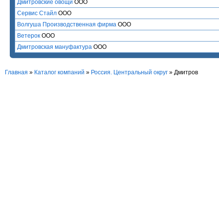
Дмитровские овощи
ООО
Сервис Стайл
ООО
Волгуша Производственная фирма
ООО
Ветерок
ООО
Дмитровская мануфактура
ООО
Главная
»
Каталог компаний
»
Россия. Центральный округ
» Дмитров