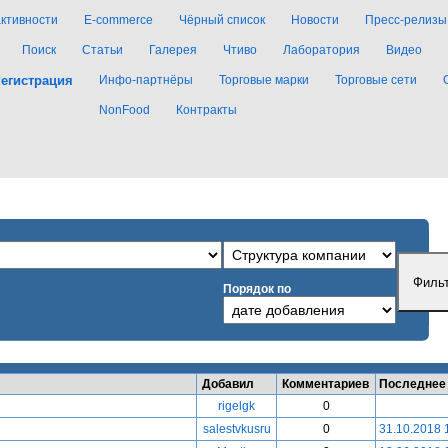
активности
E-commerce
Чёрный список
Новости
Пресс-релизы
Поиск
Статьи
Галерея
Чтиво
Лаборатория
Видео
егистрация
Инфо-партнёры
Торговые марки
Торговые сети
NonFood
Контракты
Порядок по
Добавил
Комментариев
Последнее
rigelgk
0
salestvkusru
0
31.10.2018 