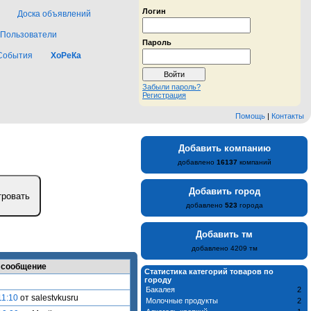
Логин
Доска объявлений
Пользователи
Пароль
События
ХоРеКа
Забыли пароль?
Регистрация
Помощь
|
Контакты
Добавить компанию
добавлено
16137
компаний
Добавить город
добавлено
523
города
Добавить тм
добавлено 4209 тм
 сообщение
Статистика категорий товаров по
городу
Бакалея
2
11:10
от salestvkusru
Молочные продукты
2