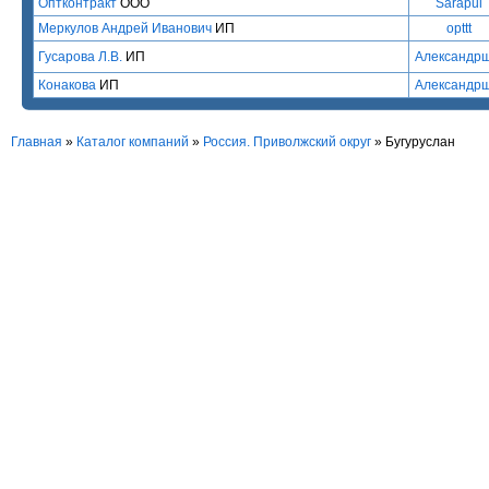
Оптконтракт
ООО
Sarapul
Меркулов Андрей Иванович
ИП
opttt
Гусарова Л.В.
ИП
Александр
Конакова
ИП
Александр
Главная
»
Каталог компаний
»
Россия. Приволжский округ
» Бугуруслан