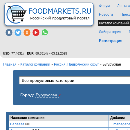
Форум
Лента 
Новости
Прес
Каталог компаний
Лаборатория
Регистрация
USD
: 77,4631↓
EUR
: 89,8514↓ - 03.12.2025
Главная
»
Каталог компаний
»
Россия. Приволжский округ
» Бугуруслан
Город:
Бугуруслан
x
Название компании
Добавил
Валеева
ИП
manager-