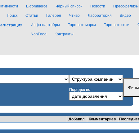
активности
E-commerce
Чёрный список
Новости
Пресс-релизы
Поиск
Статьи
Галерея
Чтиво
Лаборатория
Видео
егистрация
Инфо-партнёры
Торговые марки
Торговые сети
NonFood
Контракты
Порядок по
Добавил
Комментариев
Последне