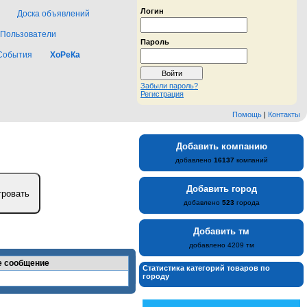
Логин
Доска объявлений
Пользователи
Пароль
События
ХоРеКа
Забыли пароль?
Регистрация
Помощь
|
Контакты
Добавить компанию
добавлено
16137
компаний
Добавить город
добавлено
523
города
Добавить тм
добавлено 4209 тм
е сообщение
Статистика категорий товаров по
городу