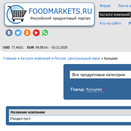
Форум
Лента 
Каталог компаний
Кто на сайте
Р
USD
: 77,4631↓
EUR
: 89,8514↓ - 03.12.2025
Главная
»
Каталог компаний
»
Россия. Центральный округ
» Кунцево
Город:
Кунцево
x
Название компании
Раздел пуст.