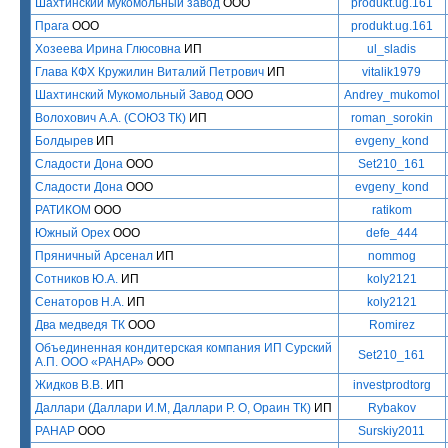
Шахтинский мукомольный завод
ООО
produkt.ug.161
Прага
ООО
produkt.ug.161
Хозеева Ирина Глюсовна
ИП
ul_sladis
Глава КФХ Кружилин Виталий Петрович
ИП
vitalik1979
Шахтинский Мукомольный Завод
ООО
Andrey_mukomol
Волохович А.А. (СОЮЗ ТК)
ИП
roman_sorokin
Болдырев
ИП
evgeny_kond
Сладости Дона
ООО
Set210_161
Сладости Дона
ООО
evgeny_kond
РАТИКОМ
ООО
ratikom
Южный Орех
ООО
defe_444
Пряничный Арсенал
ИП
nommog
Сотников Ю.А.
ИП
koly2121
Сенаторов Н.А.
ИП
koly2121
Два медведя ТК
ООО
Romirez
Объединенная кондитерская компания ИП Сурский
Set210_161
А.П. ООО «РАНАР»
ООО
Жидков В.В.
ИП
investprodtorg
Даллари (Даллари И.М, Даллари Р. О, Ораин ТК)
ИП
Rybakov
РАНАР
ООО
Surskiy2011