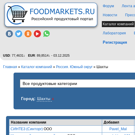
Форум
Лента 
Новости
Прес
Каталог компаний
Лаборатория
Регистрация
USD
: 77,4631↓
EUR
: 89,8514↓ - 03.12.2025
Главная
»
Каталог компаний
»
Россия. Южный округ
» Шахты
Город:
Шахты
x
Название компании
Добавил
СИНТЕЗ (Синторг)
ООО
Pavel_Mal