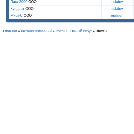
Лига 2000
ООО
sstatov
Кундрат
ООО
sstatov
Миск-С
ООО
eudgen
Главная
»
Каталог компаний
»
Россия. Южный округ
» Шахты