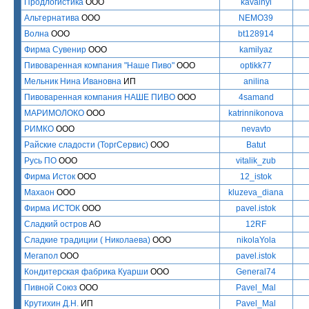
Продлогистика
ООО
kavainyi
Альтернатива
ООО
NEMO39
Волна
ООО
bt128914
Фирма Сувенир
ООО
kamilyaz
Пивоваренная компания "Наше Пиво"
ООО
optikk77
Мельник Нина Ивановна
ИП
anilina
Пивоваренная компания НАШЕ ПИВО
ООО
4samand
МАРИМОЛОКО
ООО
katrinnikonova
РИМКО
ООО
nevavto
Райские сладости (ТоргСервис)
ООО
Batut
Русь ПО
ООО
vitalik_zub
Фирма Исток
ООО
12_istok
Махаон
ООО
kluzeva_diana
Фирма ИСТОК
ООО
pavel.istok
Сладкий остров
АО
12RF
Сладкие традиции ( Николаева)
ООО
nikolaYola
Мегапол
ООО
pavel.istok
Кондитерская фабрика Куарши
ООО
General74
Пивной Союз
ООО
Pavel_Mal
Крутихин Д.Н.
ИП
Pavel_Mal