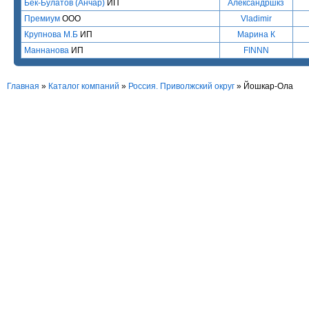
Бек-Булатов (Анчар)
ИП
Александршкз
Премиум
ООО
Vladimir
Крупнова М.Б
ИП
Марина К
Маннанова
ИП
FINNN
Главная
»
Каталог компаний
»
Россия. Приволжский округ
» Йошкар-Ола