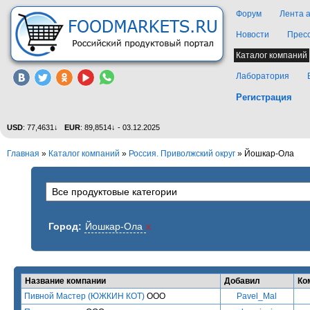
Форум
Лента 
Новости
Прес
Каталог компаний
Лаборатория
Регистрация
USD
: 77,4631↓
EUR
: 89,8514↓ - 03.12.2025
Главная
»
Каталог компаний
»
Россия. Приволжский округ
» Йошкар-Ола
Город:
Йошкар-Ола
x
Название компании
Добавил
Ко
Пивной Мастер (ЮЖКИН КОТ)
ООО
Pavel_Mal