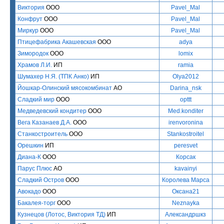
Виктория
ООО
Pavel_Mal
Конфрут
ООО
Pavel_Mal
Миркур
ООО
Pavel_Mal
Птицефабрика Акашевская
ООО
adya
Зимородок
ООО
lomix
Храмов Л.И.
ИП
ramia
Шумахер Н.Я. (ТПК Анко)
ИП
Olya2012
Йошкар-Олинский мясокомбинат
АО
Darina_nsk
Сладкий мир
ООО
opttt
Медведевский кондитер
ООО
Med.konditer
Вега Казанаев Д.А.
ООО
irenvoronina
Станкостроитель
ООО
Stankostroitel
Орешкин
ИП
peresvet
Диана-К
ООО
Корсак
Парус Плюс
АО
kavainyi
Сладкий Остров
ООО
Королева Марса
Авокадо
ООО
Оксана21
Бакалея-торг
ООО
Neznayka
Кузнецов (Лотос, Виктория ТД)
ИП
Александршкз