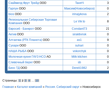
Скаймилд Фрут Трейд
ООО
ТаняЧ
3
Гарпун
ООО
Максим(Новосибирск)
0
bios
ООО
irinajykova
2
Региональная Сибирская Торговая
Le Vik to
8
Компания
ООО
Евросиб - Банкрот
ООО
Constant73
2
Актив
ООО
siraktivnsk
0
Алтаечка (РТК Планета)
ООО
as1
9
Сухари
ООО
suhari
0
НАША РЫБА
ООО
vokorchyk
0
Молочная кухня ГАУЗ НСО
АО
Milk kitchen
0
Сливочный берег
ООО
sb
0
Биос ТД
ООО
Dereli1982
2
Страницы:
1
2
3
4
…
10
Главная
»
Каталог компаний
»
Россия. Сибирский округ
» Новосибирск