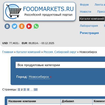
Форум
Лента 
Новости
Прес
Каталог компаний
Лаборатория
Регистрация
USD
: 77,4631↓
EUR
: 89,8514↓ - 03.12.2025
Главная
»
Каталог компаний
»
Россия. Сибирский округ
» Новосибирск
Город:
Новосибирск
x
Страницы:
1
2
3
4
…
10
Название компании
Добавил
Коммен