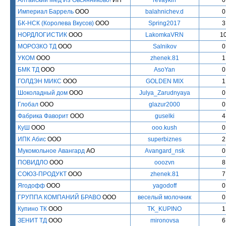
Алтайский Мёд Из Овсянниково!
ИП
revaykin
0
Империал Баррель
ООО
balahnichev.d
0
БК-НСК (Королева Вкусов)
ООО
Spring2017
3
НОРДЛОГИСТИК
ООО
LakomkaVRN
1
МОРОЗКО ТД
ООО
Salnikov
0
УКОМ
ООО
zhenek.81
1
БМК ТД
ООО
AsoYan
0
ГОЛДЭН МИКС
ООО
GOLDEN MIX
1
Шоколадный дом
ООО
Julya_Zarudnyaya
0
Глобал
ООО
glazur2000
0
Фабрика Фаворит
ООО
guselki
4
КуШ
ООО
ooo.kush
0
ИПК Абис
ООО
superbiznes
2
Мукомольное Авангард
АО
Avangard_nsk
0
ПОВИДЛО
ООО
ooozvn
8
СОЮЗ-ПРОДУКТ
ООО
zhenek.81
7
Ягодофф
ООО
yagodoff
0
ГРУППА КОМПАНИЙ БРАВО
ООО
веселый молочник
0
Купино ТК
ООО
TK_KUPINO
1
ЗЕНИТ ТД
ООО
mironovsa
6