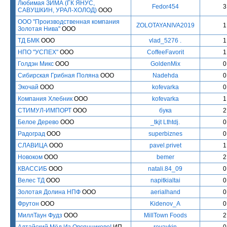
Любимая ЗИМА (ГК ЯНУС,
Fedor454
3
САВУШКИН, УРАЛ-ХОЛОД)
ООО
ООО "Производственная компания
ZOLOTAYANIVA2019
1
Золотая Нива"
ООО
ТД БМК
ООО
vlad_5276 .
1
НПО "УСПЕХ"
ООО
CoffeeFavorit
1
Голдэн Микс
ООО
GoldenMix
0
Сибирская Грибная Поляна
ООО
Nadehda
0
Экочай
ООО
kofevarka
0
Компания Хлебник
ООО
kofevarka
1
СТИМУЛ-ИМПОРТ
ООО
бука
2
Белое Дерево
ООО
_tkjt Lthtdj.
0
Радоград
ООО
superbiznes
0
СЛАВИЦА
ООО
pavel.privet
1
Новоком
ООО
bemer
2
КВАССИБ
ООО
natali.84_09
0
Велес ТД
ООО
napitkialtai
0
Золотая Долина НПФ
ООО
aerialhand
0
Фрутон
ООО
Kidenov_A
0
МиллТаун Фудз
ООО
MillTown Foods
2