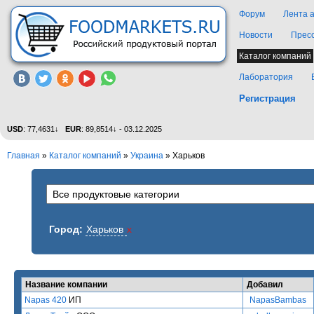
Форум
Лента 
Новости
Прес
Каталог компаний
Лаборатория
Регистрация
USD
: 77,4631↓
EUR
: 89,8514↓ - 03.12.2025
Главная
»
Каталог компаний
»
Украина
» Харьков
Город:
Харьков
x
Название компании
Добавил
Napas 420
ИП
NapasBambas