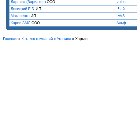
Дарника (Вариатор)
ООО
zuich
Левицкий Е.Б.
ИП
Чай
Макаренко
ИП
AVS
Корес-АМС
ООО
Альф
Главная
»
Каталог компаний
»
Украина
» Харьков