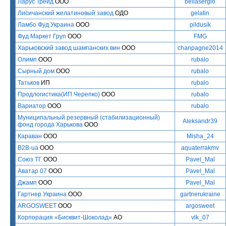
Ларус Трейд
ООО
bellasergio
Лисичанский желатиновый завод
ОДО
gelatin
Ламбо Фуд Украина
ООО
pildusik
Фуд Маркет Груп
ООО
FMG
Харьковский завод шампанских вин
ООО
chanpagne2014
Олимп
ООО
rubalo
Сырный дом
ООО
rubalo
Татьков
ИП
rubalo
Продлогистика(ИП Черепко)
ООО
rubalo
Вариатор
ООО
rubalo
Муниципальный резервный (стабилизационный)
Aleksandr39
фонд города Харькова
ООО
Караван
ООО
Misha_24
B2B-ua
ООО
aquaterrakmv
Союз ТГ
ООО
Pavel_Mal
Аватар 07
ООО
Pavel_Mal
Джамп
ООО
Pavel_Mal
Гартнер Украина
ООО
gartnerukraine
ARGOSWEET
ООО
argosweet
Корпорация «Бисквит-Шоколад»
АО
vlk_07