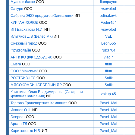
Myaso в банке
ООО
liampayne
Сатурн
ООО
vsevolod
Фабрика ЭКО-продуктов Одинаковки
ИП
odinakovki
КУРГАН-ХОЛОД
ООО
Fedor454
ИП Бархатова Н.И.
ИП
vsevolod
Ильтяков Д.В (Велес МК)
ИП
VEL
Снежный город
ООО
Leon555
Фруктолайн
ООО
Nik3704
АРТ и КО (КФ Сдобушка)
ООО
vladin
Омега
ООО
tifun
ООО " Максима"
ООО
tifun
РОСТБИЗНЕС
ООО
Salik
МЯСОКОМБИНАТ БЕЛЫЙ ЯР
ООО
Salik
Каяткина Юлия Владимировна (Сахарная
zakup.45
крупяная компания)
ИП
Торгово-Транспортная Компания
ООО
Pavel_Mal
Иванов О.Н.
ИП
Pavel_Mal
Эверест
ООО
Pavel_Mal
Арман ТД
ООО
Pavel_Mal
Харитоненко И.Б.
ИП
Pavel_Mal