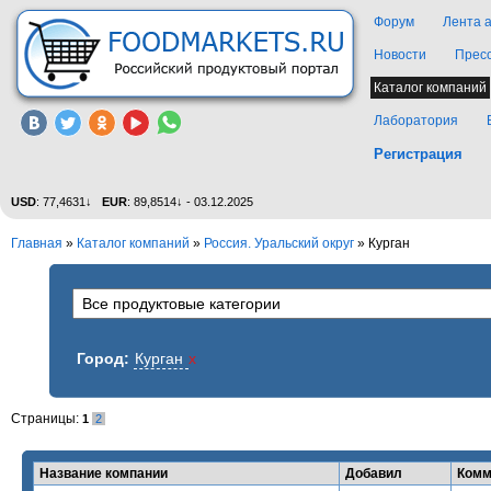
Форум
Лента 
Новости
Прес
Каталог компаний
Лаборатория
Регистрация
USD
: 77,4631↓
EUR
: 89,8514↓ - 03.12.2025
Главная
»
Каталог компаний
»
Россия. Уральский округ
» Курган
Город:
Курган
x
Страницы:
1
2
Название компании
Добавил
Комм