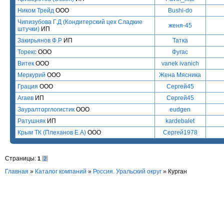
Ником Трейд
ООО
Bushi-do
Чипизубова Г.Д (Кондитерский цех Сладкие
женя-45
штучки)
ИП
Закирьянов Ф.Р
ИП
Татка
Торекс
ООО
Фугас
Витек
ООО
vanek ivanich
Меркурий
ООО
Жена Мясника
Грация
ООО
Сергей45
Агаев
ИП
Сергей45
Зауралторглогистик
ООО
eudgen
Ратушняк
ИП
kardebalet
Крым ТК (Плеханов Е.А)
ООО
Сергей1978
Страницы:
1
2
Главная
»
Каталог компаний
»
Россия. Уральский округ
» Курган