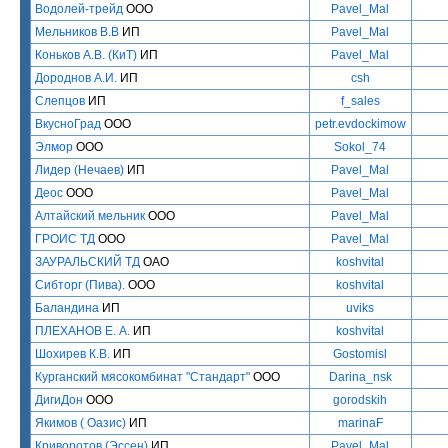
Водолей-трейд
ООО
Pavel_Mal
Мельников В.В
ИП
Pavel_Mal
Коньков А.В. (КиТ)
ИП
Pavel_Mal
Дороднов А.И.
ИП
csh
Слепцов
ИП
f_sales
ВкусноГрад
ООО
petr.evdockimow
Элмор
ООО
Sokol_74
Лидер (Нечаев)
ИП
Pavel_Mal
Деос
ООО
Pavel_Mal
Алтайский мельник
ООО
Pavel_Mal
ГРОИС ТД
ООО
Pavel_Mal
ЗАУРАЛЬСКИЙ ТД
ОАО
koshvital
Сибторг (Пива).
ООО
koshvital
Баландина
ИП
uviks
ПЛЕХАНОВ Е. А.
ИП
koshvital
Шохирев К.В.
ИП
Gostomisl
Курганский мясокомбинат "Стандарт"
ООО
Darina_nsk
ДигиДон
ООО
gorodskih
Якимов ( Оазис)
ИП
marinaF
Криворотов (Эссен)
ИП
Pavel_Mal