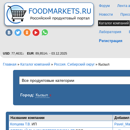
Форум
Лента 
Новости
Прес
Каталог компаний
Лаборатория
Регистрация
USD
: 77,4631↓
EUR
: 89,8514↓ - 03.12.2025
Главная
»
Каталог компаний
»
Россия. Сибирский округ
» Кызыл
Город:
Кызыл
x
Название компании
Добавил
Копцева Т.В.
ИП
Pavel_Ma