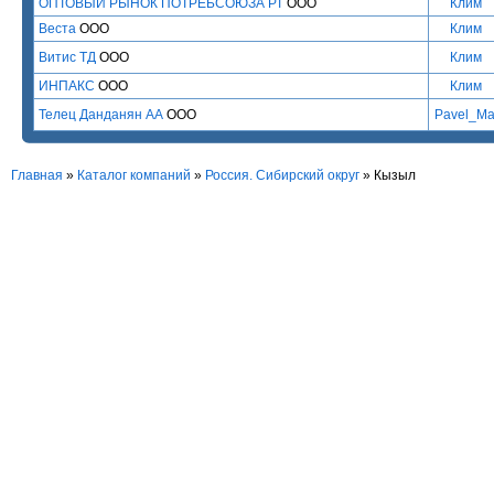
ОПТОВЫЙ РЫНОК ПОТРЕБСОЮЗА РТ
ООО
Клим
Веста
ООО
Клим
Витис ТД
ООО
Клим
ИНПАКС
ООО
Клим
Телец Данданян АА
ООО
Pavel_Ma
Главная
»
Каталог компаний
»
Россия. Сибирский округ
» Кызыл