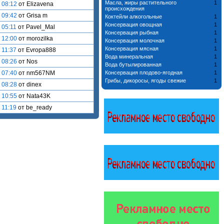
Масла, жиры растительного
1
 08:12
от Elizavena
происхождения
 09:42
от Grisa m
Коктейли алкогольные
1
Консервация овощная
1
 05:11
от Pavel_Mal
Консервация рыбная
1
 12:00
от morozilka
Консервация молочная
1
Консервация мясная
1
 11:37
от Evropa888
Вода минеральная
1
 08:26
от Nos
Вода бутылированная
1
 07:40
от nm567NM
Консервация плодово-ягодная
1
Грибы, дикоросы, ягоды свежие
1
 08:28
от dinex
 10:55
от Nata43K
 11:19
от be_ready