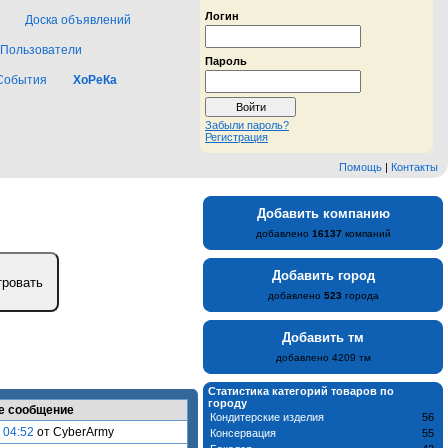
Логин
Доска объявлений
Пользователи
Пароль
События
ХоРеКа
Забыли пароль?
Регистрация
Помощь
|
Контакты
Добавить компанию
добавлено
16137
компаний
Добавить город
добавлено
523
города
Добавить тм
добавлено 4209 тм
Статистика категорий товаров по
городу
е сообщение
Кондитерские изделия
56
 04:52
от CyberArmy
Консервация
55