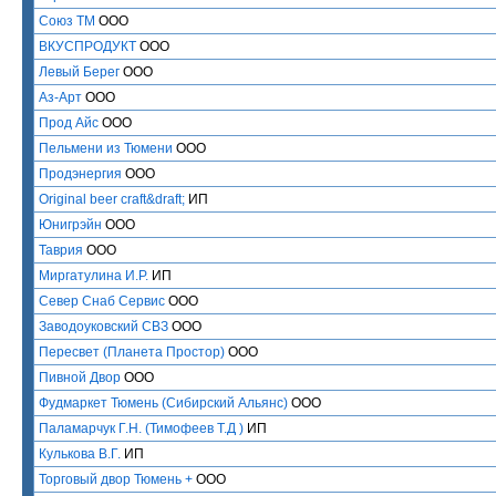
Союз ТМ
ООО
ВКУСПРОДУКТ
ООО
Левый Берег
ООО
Аз-Арт
ООО
Прод Айс
ООО
Пельмени из Тюмени
ООО
Продэнергия
ООО
Original beer craft&draft;
ИП
Юнигрэйн
ООО
Таврия
ООО
Миргатулина И.Р.
ИП
Север Снаб Сервис
ООО
Заводоуковский СВЗ
ООО
Пересвет (Планета Простор)
ООО
Пивной Двор
ООО
Фудмаркет Тюмень (Сибирский Альянс)
ООО
Паламарчук Г.Н. (Тимофеев Т.Д )
ИП
Кулькова В.Г.
ИП
Торговый двор Тюмень +
ООО