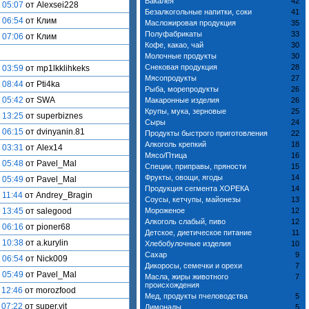
Бакалея
42
 05:07
от Alexsei228
Безалкогольные напитки, соки
41
 06:54
от Клим
Масложировая продукция
35
Полуфабрикаты
33
 07:06
от Клим
Кофе, какао, чай
30
Молочные продукты
30
Снековая продукция
28
 03:59
от mp1lkklihkeks
Мясопродукты
27
 08:44
от Pti4ka
Рыба, морепродукты
26
 05:42
от SWA
Макаронные изделия
26
Крупы, мука, зерновые
25
 13:25
от superbiznes
Сыры
24
 06:15
от dvinyanin.81
Продукты быстрого приготовления
22
Алкоголь крепкий
18
 03:31
от Alex14
Мясо/Птица
16
 05:48
от Pavel_Mal
Специи, приправы, пряности
15
Фрукты, овощи, ягоды
14
 05:49
от Pavel_Mal
Продукция сегмента ХОРЕКА
14
 11:44
от Andrey_Bragin
Соусы, кетчупы, майонезы
13
 13:45
от salegood
Мороженое
12
Алкоголь слабый, пиво
12
 06:16
от pioner68
Детское, диетическое питание
11
 10:38
от a.kurylin
Хлебобулочные изделия
10
Сахар
9
 06:54
от Nick009
Дикоросы, семечки и орехи
7
 05:49
от Pavel_Mal
Масла, жиры животного
7
происхождения
 12:46
от morozfood
Мед, продукты пчеловодства
5
 07:22
от super.vit
Лимонады
5