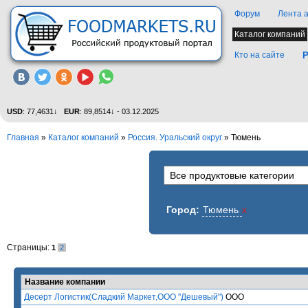
Форум
Лента 
Каталог компаний
Кто на сайте
Р
USD
: 77,4631↓
EUR
: 89,8514↓ - 03.12.2025
Главная
»
Каталог компаний
»
Россия. Уральский округ
» Тюмень
Город:
Тюмень
x
Страницы:
1
2
Название компании
Десерт Логистик(Сладкий Маркет,ООО "Дешевый")
ООО