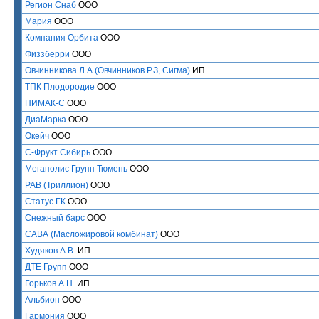
Регион Снаб
ООО
Мария
ООО
Компания Орбита
ООО
Физзберри
ООО
Овчинникова Л.А (Овчинников Р.З, Сигма)
ИП
ТПК Плодородие
ООО
НИМАК-С
ООО
ДиаМарка
ООО
Окейч
ООО
С-Фрукт Сибирь
ООО
Мегаполис Групп Тюмень
ООО
РАВ (Триллион)
ООО
Статус ГК
ООО
Cнежный барс
ООО
САВА (Масложировой комбинат)
ООО
Худяков А.В.
ИП
ДТЕ Групп
ООО
Горьков А.Н.
ИП
Альбион
ООО
Гармония
ООО