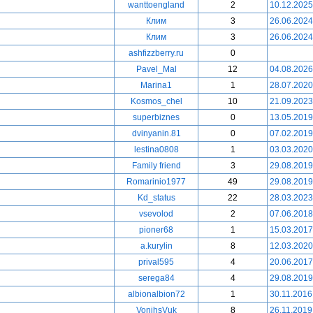
wanttoengland
2
10.12.2025
Клим
3
26.06.2024
Клим
3
26.06.2024
ashfizzberry.ru
0
Pavel_Mal
12
04.08.2026
Marina1
1
28.07.2020
Kosmos_chel
10
21.09.2023
superbiznes
0
13.05.2019
dvinyanin.81
0
07.02.2019
lestina0808
1
03.03.2020
Family friend
3
29.08.2019
Romarinio1977
49
29.08.2019
Kd_status
22
28.03.2023
vsevolod
2
07.06.2018
pioner68
1
15.03.2017
a.kurylin
8
12.03.2020
prival595
4
20.06.2017
serega84
4
29.08.2019
albionalbion72
1
30.11.2016
VonihsVuk
8
26.11.2019