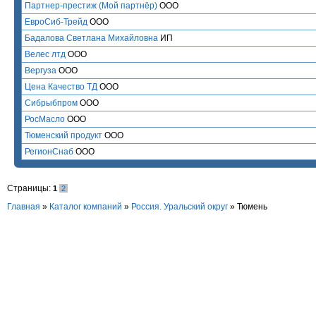
Партнер-престиж (Мой партнёр)
ООО
ЕвроСиб-Трейд
ООО
Бадалова Светлана Михайловна
ИП
Велес лтд
ООО
Вергуза
ООО
Цена Качество ТД
ООО
Сибрыбпром
ООО
РосМасло
ООО
Тюменский продукт
ООО
РегионСнаб
ООО
Страницы:
1
2
Главная
»
Каталог компаний
»
Россия. Уральский округ
» Тюмень