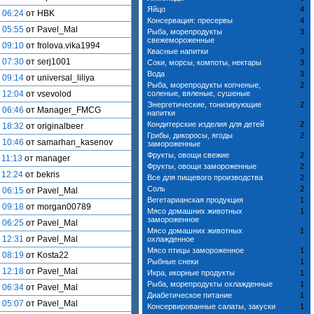
Яйцо
4
 06:24
от HBK
Консервация: пресервы
4
 05:55
от Pavel_Mal
Рыба, морепродукты
3
свежемороженные
 09:10
от frolova.vika1994
Квасные напитки
3
 07:30
от serj1001
Соки, морсы, компоты, нектары
3
Вода
3
 09:14
от universal_liliya
Рыба, морепродукты копченые,
2
 12:04
от vsevolod
соленые, вяленые, сушеные
Энергетические, тонизирующие
2
 06:46
от Manager_FMCG
напитки
Кондитерские изделия для детей
2
 18:32
от originalbeer
Грибы, дикоросы, ягоды
2
 10:46
от samarhan_kasenov
замороженные
Фрукты, овощи свежие
2
 11:13
от manager
Фрукты, овощи замороженные
2
 12:24
от bekris
Все для пищевого производства
2
Соль
2
 06:15
от Pavel_Mal
Вегетарианская продукция
1
 09:18
от morgan00789
Мясо домашних животных
1
замороженное
 06:25
от Pavel_Mal
Мясо домашних животных
1
 12:31
от Pavel_Mal
охлажденное
Мясо птицы замороженное
1
 08:19
от Kosta22
Рыбные снеки
1
 12:18
от Pavel_Mal
Икра, икорные продукты
1
Рыба, морепродукты охлажденные
1
 06:34
от Pavel_Mal
Диабетическое питание
1
 05:07
от Pavel_Mal
Консервированные салаты, закуски
1