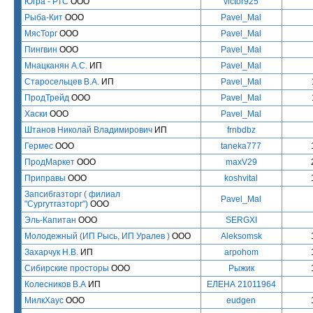
Югра - РТС
ООО
victor925
Рыба-Кит
ООО
Pavel_Mal
МясТорг
ООО
Pavel_Mal
Пингвин
ООО
Pavel_Mal
Мнацканян А.С.
ИП
Pavel_Mal
Старосельцев В.А.
ИП
Pavel_Mal
ПродТрейд
ООО
Pavel_Mal
Хаски
ООО
Pavel_Mal
Штанов Николай Владимирович
ИП
frnbdbz
Гермес
ООО
taneka777
ПродМаркет
ООО
maxV29
Приправы
ООО
koshvital
Запсибгазторг ( филиал
Pavel_Mal
"Сургутгазторг")
ООО
Эль-Капитан
ООО
SERGXI
Молодежный (ИП Рысь, ИП Уралев )
ООО
Aleksomsk
Захарчук Н.В.
ИП
arpohom
Сибирские просторы
ООО
Рыжик
Колесников В.А
ИП
ЕЛЕНА 21011964
МилкХаус
ООО
eudgen