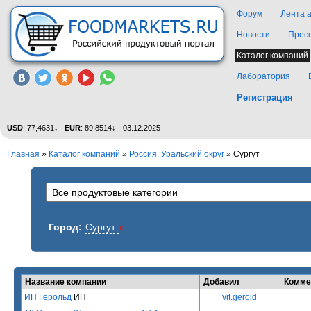
Форум
Лента 
Новости
Прес
Каталог компаний
Лаборатория
Регистрация
USD
: 77,4631↓
EUR
: 89,8514↓ - 03.12.2025
Главная
»
Каталог компаний
»
Россия. Уральский округ
» Сургут
Город:
Сургут
x
Название компании
Добавил
Комме
ИП Герольд
ИП
vit.gerold