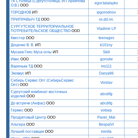
ТК Столица (Сургутстолица, ИП Архипова
egor.talalayko
О.В.)
ООО
ГОРОДНОВ
ИП
ipgorodnov
ПРИПРАВЫЧ ТД
ООО
ss.dd.nn.
СУРГУТСКОЕ ТЕРРИТОРИАЛЬНОЕ
Vladimir LP
ПОТРЕБИТЕЛЬСКОЕ ОБЩЕСТВО
ООО
Квестор
ООО
teenages
Доценко В. В.
ИП
k101ny
Мусаев Гияс Муса оглы
ИП
Skill
Ивис
ООО
gorodw
Варенька ТД
ООО
ms111
Эковкус
ИП
Darya86
Сибирь Сервис Опт (СибирьСервис
Voislav
Опт)
ООО
Сургутский комбинат восточных
abcdifg
изделий
ООО
До встречи (Анфас)
ООО
abcdifg
Гермес
ООО
votsep
Продуктовый Центр
ООО
Pavel_Mal
Альтера
ООО
BespalVi
Лучший поставщик
ООО
irenita