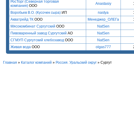
РосТорг (Северная торговая
Anastasiy
компания)
ООО
Воробьев В.О. (Кусочек сыра)
ИП
nastya
Акватрейд ТК
ООО
Менеджер_ОЛЕГа
Мясокомбинат Сургутский
ООО
NatSen
Пивоваренный завод Сургутский
АО
NatSen
СГМУП Сургутский хлебозавод
ООО
NatSen
Живая вода
ООО
olgas777
Главная
»
Каталог компаний
»
Россия. Уральский округ
» Сургут