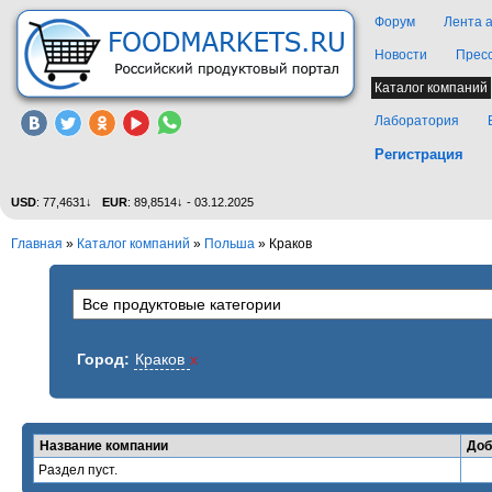
Форум
Лента 
Новости
Прес
Каталог компаний
Лаборатория
Регистрация
USD
: 77,4631↓
EUR
: 89,8514↓ - 03.12.2025
Главная
»
Каталог компаний
»
Польша
» Краков
Город:
Краков
x
Название компании
Доб
Раздел пуст.