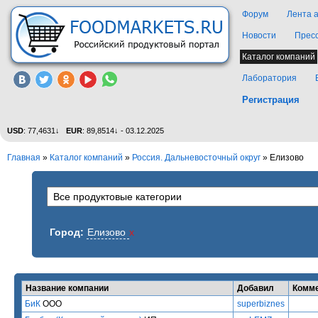
Форум
Лента 
Новости
Прес
Каталог компаний
Лаборатория
Регистрация
USD
: 77,4631↓
EUR
: 89,8514↓ - 03.12.2025
Главная
»
Каталог компаний
»
Россия. Дальневосточный округ
» Елизово
Город:
Елизово
x
Название компании
Добавил
Комм
БиК
ООО
superbiznes