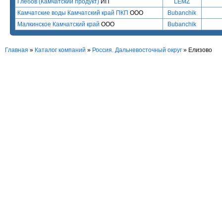
Глебов (Камчатский продукт)
ИП
LEMZ
Камчатские воды Камчатский край ПКП
ООО
Bubanchik
Малкинское Камчатский край
ООО
Bubanchik
Главная
»
Каталог компаний
»
Россия. Дальневосточный округ
» Елизово