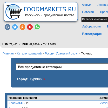
Форум
Лента 
Новости
Прес
Каталог компаний
Лаборатория
Регистрация
USD
: 77,4631↓
EUR
: 89,8514↓ - 03.12.2025
Главная
»
Каталог компаний
»
Россия. Уральский округ
» Туринск
Город:
Туринск
x
Название компании
Доба
Исламов Р.Р.
ИП
vsevo