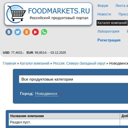
Форум
Лента 
Новости
Прес
Каталог компаний
Лаборатория
Регистрация
USD
: 77,4631↓
EUR
: 89,8514↓ - 03.12.2025
Главная
»
Каталог компаний
»
Россия. Северо-Западный округ
» Новодвинс
Город:
Новодвинск
x
Название компании
Доб
Раздел пуст.