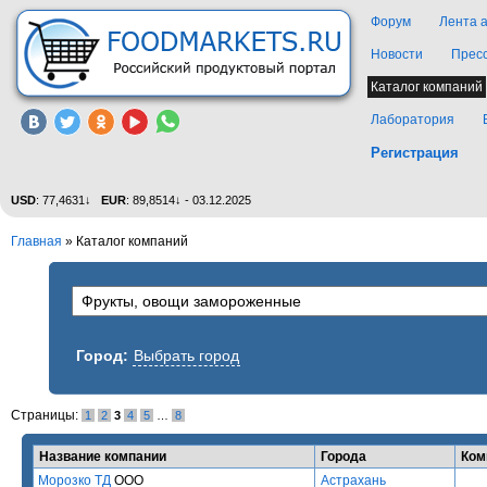
Форум
Лента 
Новости
Прес
Каталог компаний
Лаборатория
Регистрация
USD
: 77,4631↓
EUR
: 89,8514↓ - 03.12.2025
Главная
»
Каталог компаний
Город:
Выбрать город
Страницы:
1
2
3
4
5
…
8
Название компании
Города
Ком
Морозко ТД
ООО
Астрахань