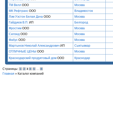
ТМ Велл
ООО
Москва
МК Рефтранс
ООО
Владивосток
Лэм Уэстон Белая Дача
ООО
Москва
Гайдуков В.П.
ИП
Белгород
Фростим
ООО
Москва
Силэнд
ООО
Москва
Фабус
ООО
Москва
Мартынов Николай Александрович
ИП
Сыктывкар
ОТЛИЧНЫЕ ЦЕНЫ
ООО
Москва
Краснодарский продуктовый дом
ООО
Краснодар
Страницы:
1
2
3
4
5
…
8
Главная
»
Каталог компаний