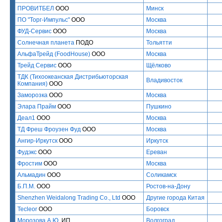
ПРОВИТБЕЛ
ООО
Минск
ПО "Торг-Импульс"
ООО
Москва
ФУД-Сервис
ООО
Москва
Солнечная планета
ПОДО
Тольятти
АльфаТрейд (FoodHouse)
ООО
Москва
Трейд Сервис
ООО
Щёлково
ТДК (Тихоокеанская Дистрибьюторская
Владивосток
Компания)
ООО
Заморозка
ООО
Москва
Элара Прайм
ООО
Пушкино
Деал1
ООО
Москва
ТД Фреш Фроузен Фуд
ООО
Москва
Ангир-Иркутск
ООО
Иркутск
Фудэкс
ООО
Ереван
Фростим
ООО
Москва
Альмадин
ООО
Соликамск
Б.П.М.
ООО
Ростов-на-Дону
Shenzhen Weidalong Trading Co., Ltd
ООО
Другие города Китая
Tecleor
ООО
Боровск
Морозова А.Ю.
ИП
Волгоград