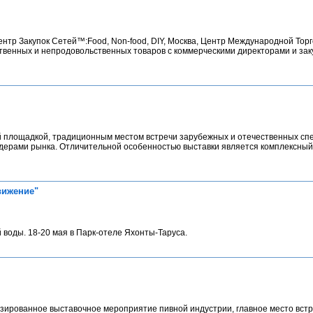
нтр Закупок Сетей™:Food, Non-food, DIY, Москва, Центр Международной Тор
твенных и непродовольственных товаров с коммерческими директорами и за
ой площадкой, традиционным местом встречи зарубежных и отечественных сп
дерами рынка. Отличительной особенностью выставки является комплексный
вижение"
воды. 18-20 мая в Парк-отеле Яхонты-Таруса.
ированное выставочное мероприятие пивной индустрии, главное место вст