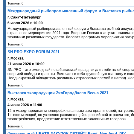
Топиков: 0
Международный рыбопромышленный форум и Выставка рыбно
г. Санкт-Петербург
6 июля 2026 в 10:00
Международный рыбопромышленный форум и Выставка рыбной индустрии, 
отраслевое мероприятие 2021 года. Впервые Россия выступит принима
экономики различных государств. Деловая программа мероприятия рас
Топиков: 0
SN PRO EXPO FORUM 2021
г. Москва
21 июня 2026 в 10:00
SN PRO – это ежегодный незабываемый праздник для любителей спорта,
энергией победы и красоты. Включает в себя крупнейшую выставку и са
Неоднократный обладатель различных отраслевых премий и наград. Фе
Топиков: 0
Выставка экопродукции ЭкоГородЭкспо Весна 2021
г. Москва
4 июня 2026 в 11:00
12-я международная многопрофильная выставка органической, натураль
1 в еще молодой, но уверенно развивающейся российской отрасли эко, б
экопотребления, продвижение ответственных экологичных товаров и…
Топиков: 0
Федеральный ЦЕНТР ЗАКУПОК СЕТЕЙ™ Food, Non-food, DIY