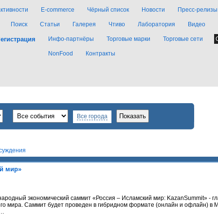
активности
E-commerce
Чёрный список
Новости
Пресс-релизы
Поиск
Статьи
Галерея
Чтиво
Лаборатория
Видео
егистрация
Инфо-партнёры
Торговые марки
Торговые сети
NonFood
Контракты
Все города
суждения
й мир»
ународный экономический саммит «Россия – Исламский мир: KazanSummit» - г
ого мира. Саммит будет проведен в гибридном формате (онлайн и офлайн) в
т…