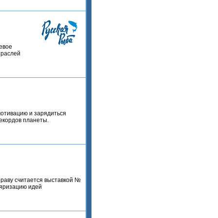
евое
траслей
мотивацию и зарядиться
рекордов планеты.
праву считается выставкой №
ляризацию идей