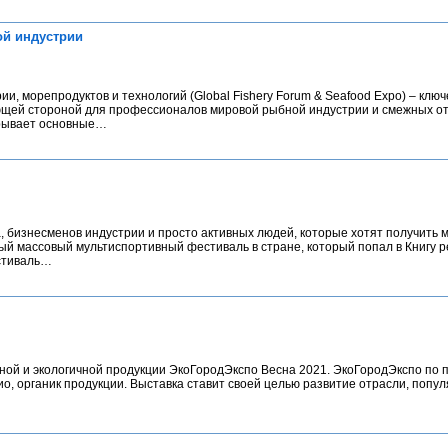
й индустрии
морепродуктов и технологий (Global Fishery Forum & Seafood Expo) – ключ
ющей стороной для профессионалов мировой рыбной индустрии и смежных о
крывает основные…
 бизнесменов индустрии и просто активных людей, которые хотят получить 
мый массовый мультиспортивный фестиваль в стране, который попал в Книгу 
стиваль…
ной и экологичной продукции ЭкоГородЭкспо Весна 2021. ЭкоГородЭкспо по 
ио, органик продукции. Выставка ставит своей целью развитие отрасли, попу