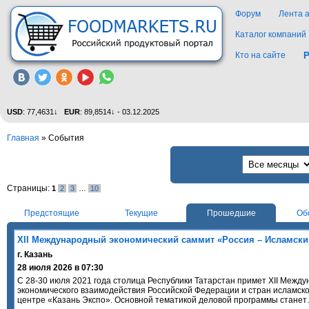
Форум
Лента 
Каталог компаний
Кто на сайте
Р
USD
: 77,4631↓
EUR
: 89,8514↓ - 03.12.2025
Главная
»
События
Страницы:
1
2
3
…
10
Предстоящие
Текущие
Прошедшие
Об
XII Международный экономический саммит «Россия – Исламски
г. Казань
28 июля 2026 в 07:30
С 28-30 июля 2021 года столица Республики Татарстан примет XII Межд
экономического взаимодействия Российской Федерации и стран исламск
центре «Казань Экспо». Основной тематикой деловой программы стане