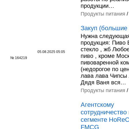
продукции…
Продукты питания
Закуп (большие
Нужна следующа
продукция: Пиво 
стекло , жб Любо
05.08.2025 05:05
пиво , кроме Мос
№ 164219
пивоваренной ко
(недорогое по це
лава лава Чипсы
Дядя Ваня вся…
Продукты питания
Агентскому
сотрудничество 
сегменте HoReC
FMCG