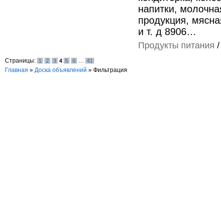
напитки, молочна
продукция, мясна
и т. д 8906…
Продукты питания
Страницы:
1
2
3
4
5
6
…
41
Главная
»
Доска объявлений
»
Фильтрация