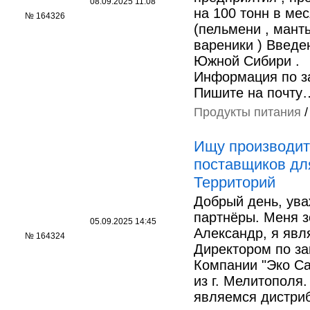
08.09.2025 11:08
на 100 тонн в ме
№ 164326
(пельмени , манты
вареники ) Введе
Южной Сибири .
Информация по з
Пишите на почту
Продукты питания
Ищу производит
поставщиков дл
Территорий
Добрый день, ув
партнёры. Меня з
05.09.2025 14:45
Александр, я явл
№ 164324
Директором по за
Компании "Эко Са
из г. Мелитополя
являемся дистри