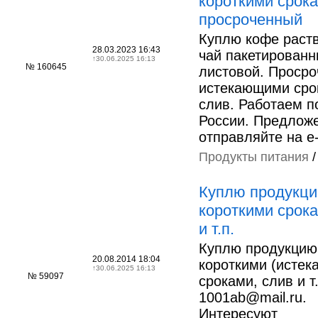
короткими срока
просроченный
Куплю кофе раст
28.03.2023 16:43
чай пакетированн
↑
30.06.2025 16:13
№ 160645
листовой. Просро
истекающими сро
слив. Работаем п
России. Предлож
отправляйте на e
Продукты питания
Куплю продукци
короткими срока
и т.п.
Куплю продукцию
20.08.2014 18:04
короткими (исте
↑
30.06.2025 16:13
№ 59097
сроками, слив и т.
1001ab@mail.ru.
Интересуют