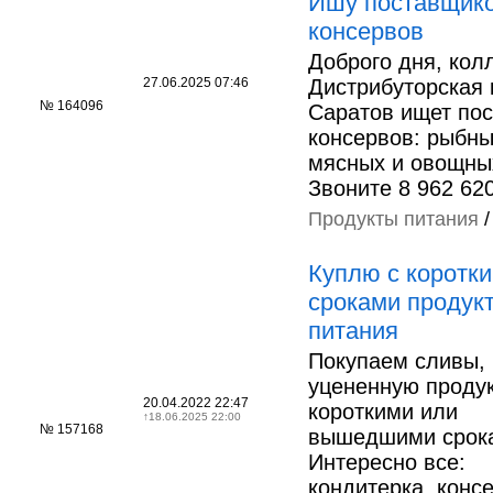
Ишу поставщик
консервов
Доброго дня, колл
27.06.2025 07:46
Дистрибуторская
№ 164096
Саратов ищет по
консервов: рыбны
мясных и овощны
Звоните 8 962 620
Продукты питания
Куплю с коротк
сроками продук
питания
Покупаем сливы,
уцененную проду
20.04.2022 22:47
короткими или
↑
18.06.2025 22:00
№ 157168
вышедшими срок
Интересно все:
кондитерка, конс