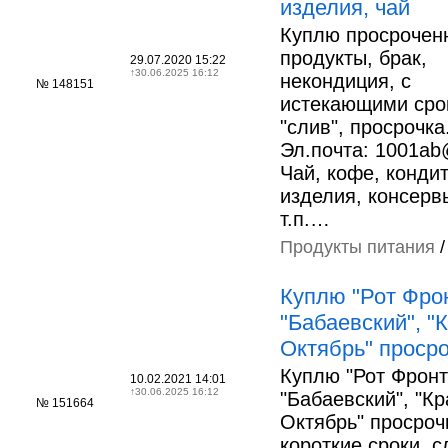
изделия, чай
Куплю просрочен
продукты, брак,
29.07.2020 15:22
↑
30.06.2025 16:12
некондиция, с
№ 148151
истекающими сро
"слив", просрочка
Эл.почта: 1001ab@
Чай, кофе, конди
изделия, консервы
т.п.…
Продукты питания
Куплю "Рот Фрон
"Бабаевский", "
Октябрь" просро
Куплю "Рот Фронт
10.02.2021 14:01
↑
30.06.2025 16:12
"Бабаевский", "К
№ 151664
Октябрь" просроч
короткие сроки, с