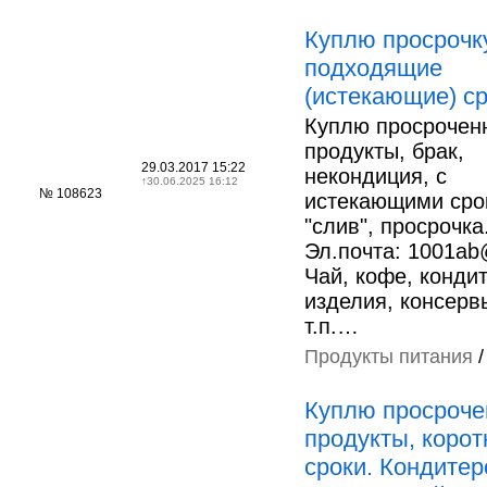
Куплю просрочку
подходящие
(истекающие) с
Куплю просрочен
продукты, брак,
29.03.2017 15:22
некондиция, с
↑
30.06.2025 16:12
№ 108623
истекающими сро
"слив", просрочка
Эл.почта: 1001ab@
Чай, кофе, конди
изделия, консервы
т.п.…
Продукты питания
Куплю просроч
продукты, корот
сроки. Кондитер