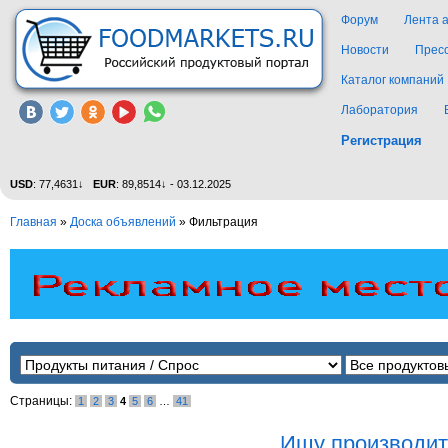
Форум
Лента 
Новости
Прес
Каталог компаний
Лаборатория
Регистрация
USD
: 77,4631↓
EUR
: 89,8514↓ - 03.12.2025
Главная
»
Доска объявлений
»
Фильтрация
Страницы:
1
2
3
4
5
6
…
41
Ищу производит