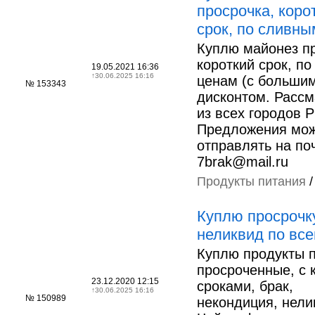
просрочка, коро
срок, по сливн
Куплю майонез пр
короткий срок, п
19.05.2021 16:36
↑
30.06.2025 16:16
ценам (с больши
№ 153343
дисконтом. Расс
из всех городов 
Предложения мо
отправлять на по
7brak@mail.ru
Продукты питания
Куплю просрочку
неликвид по все
Куплю продукты 
просроченные, с 
23.12.2020 12:15
сроками, брак,
↑
30.06.2025 16:16
№ 150989
некондиция, нели