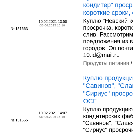
кондитер" проср
короткие сроки, 
Куплю "Невский к
10.02.2021 13:58
↑
30.06.2025 16:10
просрочка, коротк
№ 151663
слив. Рассмотри
предложения из в
городов. Эл.почт
10.id@mail.ru
Продукты питания
Куплю продукц
"Савинов", "Сла
"Сириус" просро
ОСГ
Куплю продукцию
10.02.2021 14:07
кондитерских фа
↑
30.06.2025 16:10
№ 151665
"Савинов", "Славя
"Сириус" просроч