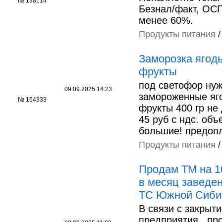
№ 138114
Безнал/факт, ОСГ
менее 60%.
Продукты питания
Заморозка ягод
фрукты
под светофор ну
09.09.2025 14:23
замороженные яг
№ 164333
фрукты 400 гр не
45 руб с ндс. об
большие! предопл
Продукты питания
Продам ТМ на 1
в месяц заведе
ТС Южной Сиби
В связи с закрыт
предприятия , п