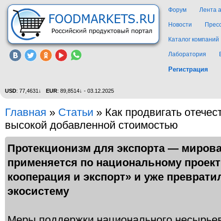
Форум
Лента 
Новости
Прес
Каталог компаний
Лаборатория
Регистрация
USD
: 77,4631↓
EUR
: 89,8514↓ - 03.12.2025
Главная
»
Статьи
»
Как продвигать отече
высокой добавленной стоимостью
Протекционизм для экспорта — мировая
применяется по национальному проек
кооперация и экспорт» и уже преврат
экосистему
Меры поддержки национального несырьев