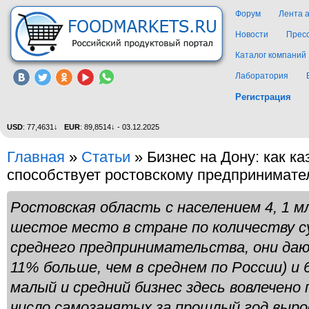
Форум
Лента 
Новости
Прес
Каталог компаний
Лаборатория
Регистрация
USD
: 77,4631↓
EUR
: 89,8514↓ - 03.12.2025
Главная
»
Статьи
»
Бизнес на Дону: как к
способствует ростовскому предпринимате
Ростовская область с населением 4, 1 м
шестое место в стране по количеству с
среднего предпринимательства, они даю
11% больше, чем в среднем по России) и 
малый и средний бизнес здесь вовлечено 
число самозанятых за прошлый год выро