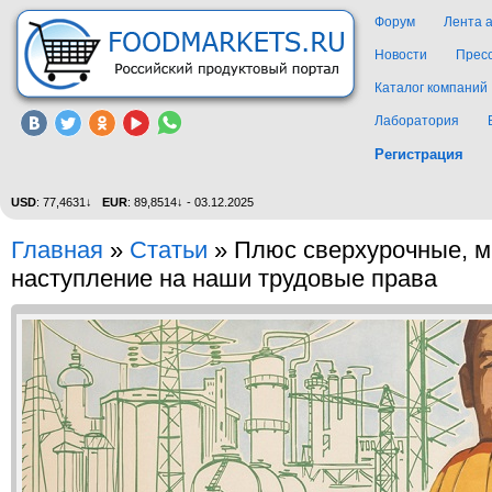
Форум
Лента 
Новости
Прес
Каталог компаний
Лаборатория
Регистрация
USD
: 77,4631↓
EUR
: 89,8514↓ - 03.12.2025
Главная
»
Статьи
»
Плюс сверхурочные, м
наступление на наши трудовые права