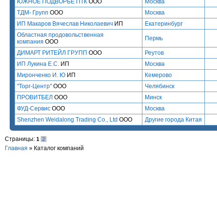
ЮЖНОЕ ПОДВОРЬЕ ПТК
ООО
Москва
ТДМ- Групп
ООО
Москва
ИП Макаров Вячеслав Николаевич
ИП
Екатеринбург
Областная продовольственная
Пермь
компания
ООО
ДИМАРТ РИТЕЙЛ ГРУПП
ООО
Реутов
ИП Лукина Е.С.
ИП
Москва
Миронченко И. Ю
ИП
Кемерово
"Торг-Центр"
ООО
Челябинск
ПРОВИТБЕЛ
ООО
Минск
ФУД-Сервис
ООО
Москва
Shenzhen Weidalong Trading Co., Ltd
ООО
Другие города Китая
Страницы:
1
2
Главная
»
Каталог компаний