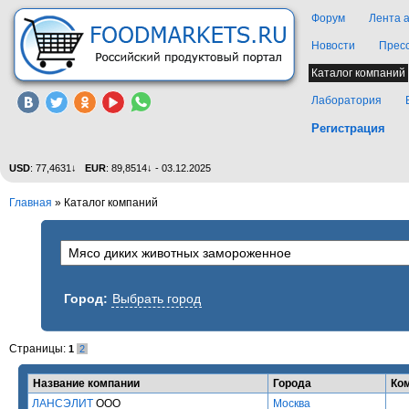
Форум
Лента 
Новости
Прес
Каталог компаний
Лаборатория
Регистрация
USD
: 77,4631↓
EUR
: 89,8514↓ - 03.12.2025
Главная
»
Каталог компаний
Город:
Выбрать город
Страницы:
1
2
Название компании
Города
Ко
ЛАНСЭЛИТ
ООО
Москва