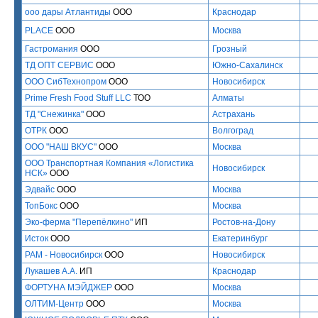
ооо дары Атлантиды
ООО
Краснодар
PLACE
ООО
Москва
Гастромания
ООО
Грозный
ТД ОПТ СЕРВИС
ООО
Южно-Сахалинск
ООО СибТехнопром
ООО
Новосибирск
Prime Fresh Food Stuff LLC
ТОО
Алматы
ТД "Снежинка"
ООО
Астрахань
ОТРК
ООО
Волгоград
ООО "НАШ ВКУС"
ООО
Москва
ООО Транспортная Компания «Логистика
Новосибирск
НСК»
ООО
Эдвайс
ООО
Москва
ТопБокс
ООО
Москва
Эко-ферма "Перепёлкино"
ИП
Ростов-на-Дону
Исток
ООО
Екатеринбург
РАМ - Новосибирск
ООО
Новосибирск
Лукашев А.А.
ИП
Краснодар
ФОРТУНА МЭЙДЖЕР
ООО
Москва
ОЛТИМ-Центр
ООО
Москва