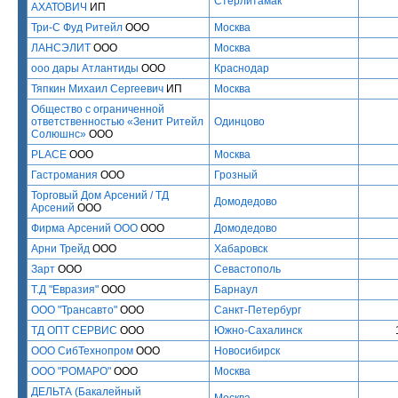
Стерлитамак
АХАТОВИЧ
ИП
Три-С Фуд Ритейл
ООО
Москва
ЛАНСЭЛИТ
ООО
Москва
ооо дары Атлантиды
ООО
Краснодар
Тяпкин Михаил Сергеевич
ИП
Москва
Общество с ограниченной
ответственностью «Зенит Ритейл
Одинцово
Солюшнс»
ООО
PLACE
ООО
Москва
Гастромания
ООО
Грозный
Торговый Дом Арсений / ТД
Домодедово
Арсений
ООО
Фирма Арсений ООО
ООО
Домодедово
Арни Трейд
ООО
Хабаровск
Зарт
ООО
Севастополь
Т.Д "Евразия"
ООО
Барнаул
ООО "Трансавто"
ООО
Санкт-Петербург
ТД ОПТ СЕРВИС
ООО
Южно-Сахалинск
ООО СибТехнопром
ООО
Новосибирск
ООО "РОМАРО"
ООО
Москва
ДЕЛЬТА (Бакалейный