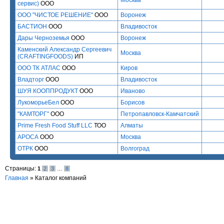
Москва
сервис)
ООО
ООО "ЧИСТОЕ РЕШЕНИЕ"
ООО
Воронеж
БАСТИОН
ООО
Владивосток
Дары Черноземья
ООО
Воронеж
Каменский Александр Сергеевич
Москва
(CRAFTINGFOODS)
ИП
ООО ТК АТЛАС
ООО
Киров
Владторг
ООО
Владивосток
ШУЯ КООППРОДУКТ
ООО
Иваново
ЛукоморьеБел
ООО
Борисов
"КАМТОРГ"
ООО
Петропавловск-Камчатский
Prime Fresh Food Stuff LLC
ТОО
Алматы
АРОСА
ООО
Москва
ОТРК
ООО
Волгоград
Страницы:
1
2
3
…
8
Главная
»
Каталог компаний