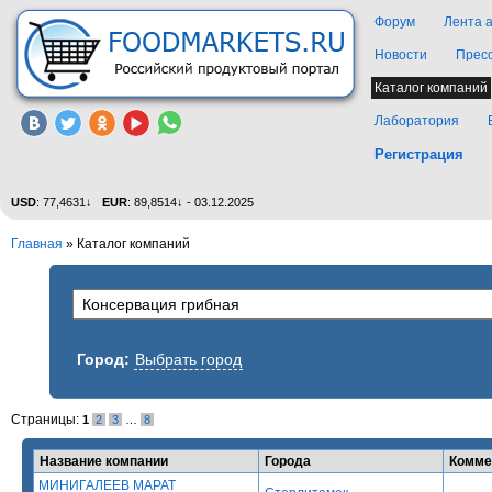
Форум
Лента 
Новости
Прес
Каталог компаний
Лаборатория
Регистрация
USD
: 77,4631↓
EUR
: 89,8514↓ - 03.12.2025
Главная
»
Каталог компаний
Город:
Выбрать город
Страницы:
1
2
3
…
8
Название компании
Города
Комме
МИНИГАЛЕЕВ МАРАТ