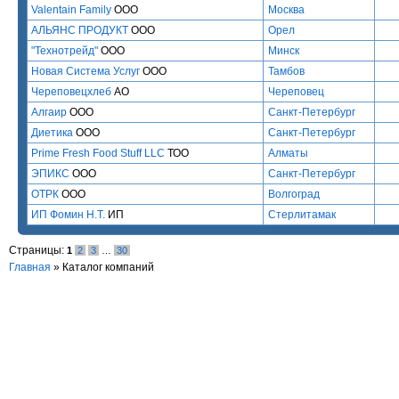
Valentain Family
ООО
Москва
АЛЬЯНС ПРОДУКТ
ООО
Орел
"Технотрейд"
ООО
Минск
Новая Система Услуг
ООО
Тамбов
Череповецхлеб
АО
Череповец
Алгаир
ООО
Санкт-Петербург
Диетика
ООО
Санкт-Петербург
Prime Fresh Food Stuff LLC
ТОО
Алматы
ЭПИКС
ООО
Санкт-Петербург
ОТРК
ООО
Волгоград
ИП Фомин Н.Т.
ИП
Стерлитамак
Страницы:
1
2
3
…
30
Главная
»
Каталог компаний