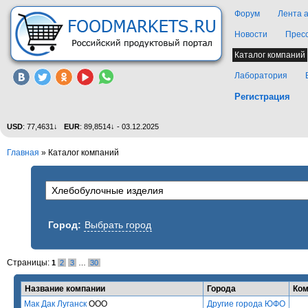
Форум
Лента 
Новости
Прес
Каталог компаний
Лаборатория
Регистрация
USD
: 77,4631↓
EUR
: 89,8514↓ - 03.12.2025
Главная
»
Каталог компаний
Город:
Выбрать город
Страницы:
1
2
3
…
30
Название компании
Города
Ком
Мак Дак Луганск
ООО
Другие города ЮФО