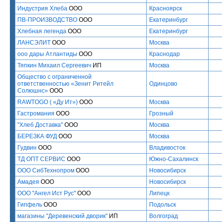
Индустрия Хлеба
ООО
Красноярск
ПВ-ПРОИЗВОДСТВО
ООО
Екатеринбург
Хлебная легенда
ООО
Екатеринбург
ЛАНСЭЛИТ
ООО
Москва
ооо дары Атлантиды
ООО
Краснодар
Тяпкин Михаил Сергеевич
ИП
Москва
Общество с ограниченной
ответственностью «Зенит Ритейл
Одинцово
Солюшнс»
ООО
RAWTOGO ( «Ду Ит»)
ООО
Москва
Гастромания
ООО
Грозный
"Хлеб Доставка"
ООО
Москва
БЕРЕЗКА ФУД
ООО
Москва
Гудвин
ООО
Владивосток
ТД ОПТ СЕРВИС
ООО
Южно-Сахалинск
ООО СибТехнопром
ООО
Новосибирск
Амадея
ООО
Новосибирск
ООО "Ангел Ист Рус"
ООО
Липецк
Гипфель
ООО
Подольск
магазины "Деревенский дворик"
ИП
Волгоград